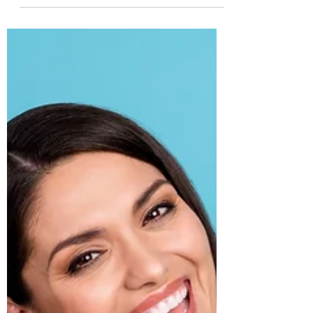
Maria VC
26 may 2022
3 min de lectura
¿Cómo apagar los AirPods?
Puede que pienses en apagar tus AirPods
para conservar la batería o simplemente
para cuidar su salud. Bueno, aquí está la
cuestión, tus...